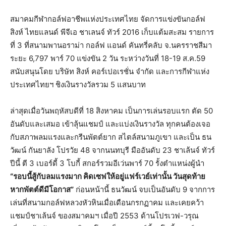
สมาคมกีฬากอล์ฟอาชีพแห่งประเทศไทย จัดการแข่งขันกอล์ฟ
สิงห์ ไทยแลนด์ พีจีเอ ชาเลนจ์ ทัวร์ 2016 เก็บแต้มสะสม รายการ
ที่ 3 ที่สนามพานอราม่า กอล์ฟ แอนด์ คันทรี่คลับ จ.นครราชสีมา
ระยะ 6,797 พาร์ 70 แข่งขัน 2 วัน ระหว่างวันที่ 18-19 ส.ค.59
สนับสนุนโดย บริษัท สิงห์ คอร์เปอเรชั่น จำกัด และการกีฬาแห่ง
ประเทศไทยฯ ชิงเงินรางวัลรวม 5 แสนบาท
ล่าสุดเมื่อวันพฤหัสบดีที่ 18 สิงหาคม เป็นการเล่นรอบแรก ตัด 50
อันดับและเสมอ เข้าลุ้นแชมป์ และแบ่งเงินรางวัล ทุกคนต้องเจอ
กับสภาพลมแรงและกรีนพัตต์ยาก สไตล์สนามภูเขา และเป็น ธน
วัฒน์ กันยาลัง โปรวัย 48 จากนนทบุรี มืออันดับ 23 ชาเล้นจ์ ทัวร์
ปีนี้ ตี 3 เบอร์ดี้ 3 โบกี้ สกอร์รวมอีเว่นพาร์ 70 รั้งตำแหน่งผู้นำ
“รอบนี้สู้กับลมแรงมาก คิดเซฟให้อยู่แฟร์เวย์เท่านั้น วันสุดท้าย
หากพัตต์ดีมีโอกาส”
ก่อนหน้านี้ ธนวัฒน์ จบเป็นอันดับ 9 จากการ
เล่นที่สนามกอล์ฟหลวงหัวหินเมื่อเดือนกรกฏาคม และเคยคว้า
แชมป์ชาเล้นจ์ ของสมาคมฯ เมื่อปี 2553 ด้านโปรเวฟ-วรุณ