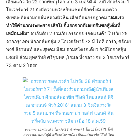
เอี่ยมแก้ว วัย 22 จากพิษณุโลก เก็บ 3 เบอร์ดี้ 4 โบกี้ สกอร์รวม 1
โอเวอร์พาร์ 71 ยังมีความหวังหยิบแชมป์อีกครั้งนับแต่คว้า
ชัยชนะที่สนามกอล์ฟหลวงหัวหิน เมื่อเดือนกรกฏาคม
“ลมแรง
ทำให้คำนวณระยะยาก เสียโบกี้แรกจากตีเลยกรีนขอสู้เต็มที่
เหมือนเดิม”
จบอันดับ 2 ร่วมกับ อรรถกร รอดแรงค้า โปรวัย 25
จากกรุงเทพ นักกอล์ฟกลุ่ม 2 โอเวอร์พาร์ 72 มี ไทคิ ฮาร่า, ศรัณย
พงศ์ ธีรานนท์ และ สุพคม มีสม ตามสโตรกเดียว ยังมีโอกาสลุ้น
แชมป์ ส่วน ยุทธวิทย์ ศรีชุมพล ,โกมล นิ่งกลาง จบ 3 โอเวอร์พาร์
73 ตาม 2 โตรก
อรรถกร รอดแรงค้า โปรวัย 38 ทำสกอร์ 1 โอเวอร์พาร์ 71 รั้งที่
สองร่วมตามหลังผู้นำเพียงสโตรกเดียว ศึกกอล์ฟอาชีพ “สิงห์ ไทย