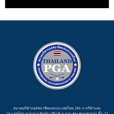
สมาคมกีฬากอล์ฟอาชีพแห่งประเทศไทย 286 การกีฬาแห่ง
ประเทศไทย อาคารเฉลิมพระเกียรติ ๗ รอบ พระชนมพรรษา ชั้น 21