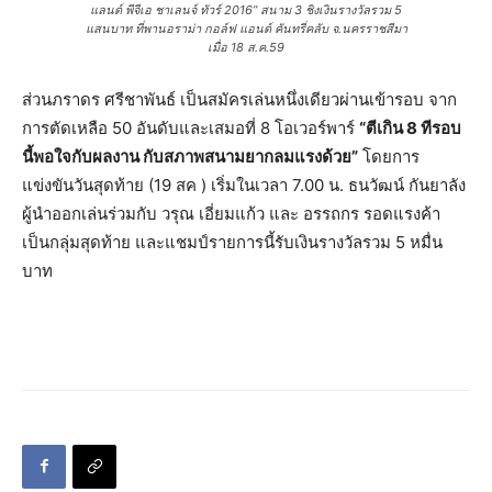
แลนด์ พีจีเอ ชาเลนจ์ ทัวร์ 2016” สนาม 3 ชิงเงินรางวัลรวม 5
แสนบาท ที่พานอราม่า กอล์ฟ แอนด์ คันทรี่คลับ จ.นครราชสีมา
เมื่อ 18 ส.ค.59
ส่วนภราดร ศรีชาพันธ์ เป็นสมัครเล่นหนึ่งเดียวผ่านเข้ารอบ จาก
การตัดเหลือ 50 อันดับและเสมอที่ 8 โอเวอร์พาร์
“ตีเกิน 8 ทีรอบ
นี้พอใจกับผลงาน กับสภาพสนามยากลมแรงด้วย”
โดยการ
แข่งขันวันสุดท้าย (19 สค ) เริ่มในเวลา 7.00 น. ธนวัฒน์ กันยาลัง
ผู้นำออกเล่นร่วมกับ วรุณ เอี่ยมแก้ว และ อรรถกร รอดแรงค้า
เป็นกลุ่มสุดท้าย และแชมป์รายการนี้รับเงินรางวัลรวม 5 หมื่น
บาท