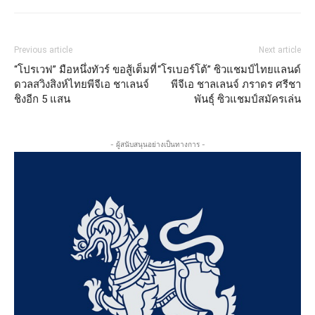
Previous article
Next article
“โปรเวฟ” มือหนึ่งทัวร์ ขอสู้เต็มที่
“โรเบอร์โต้” ซิวแชมป์ไทยแลนด์
ดวลสวิงสิงห์ไทยพีจีเอ ชาเลนจ์
พีจีเอ ชาลเลนจ์ ภราดร ศรีชา
ชิงอีก 5 แสน
พันธุ์ ซิวแชมป์สมัครเล่น
- ผู้สนับสนุนอย่างเป็นทางการ -