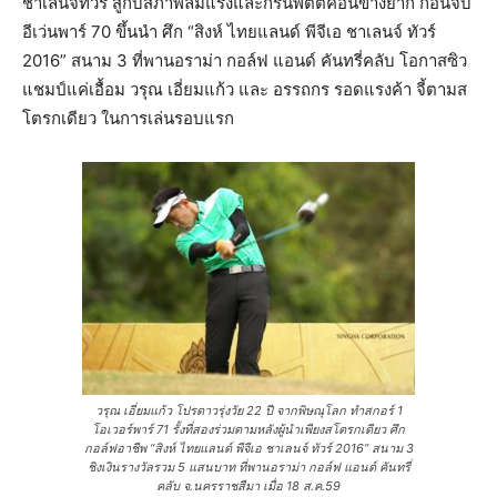
ชาเล้นจ์ทัวร์ สู้กับสภาพลมแรงและกรีนพัตต์ค่อนข้างยาก ก่อนจบ
อีเว่นพาร์ 70 ขึ้นนำ ศึก “สิงห์ ไทยแลนด์ พีจีเอ ชาเลนจ์ ทัวร์
2016” สนาม 3 ที่พานอราม่า กอล์ฟ แอนด์ คันทรี่คลับ โอกาสซิว
แชมป์แค่เอื้อม วรุณ เอี่ยมแก้ว และ อรรถกร รอดแรงค้า จี้ตามส
โตรกเดียว ในการเล่นรอบแรก
วรุณ เอี่ยมแก้ว โปรดาวรุ่งวัย 22 ปี จากพิษณุโลก ทำสกอร์ 1
โอเวอร์พาร์ 71 รั้งที่สองร่วมตามหลังผู้นำเพียงสโตรกเดียว ศึก
กอล์ฟอาชีพ “สิงห์ ไทยแลนด์ พีจีเอ ชาเลนจ์ ทัวร์ 2016” สนาม 3
ชิงเงินรางวัลรวม 5 แสนบาท ที่พานอราม่า กอล์ฟ แอนด์ คันทรี่
คลับ จ.นครราชสีมา เมื่อ 18 ส.ค.59