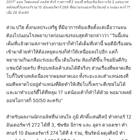
2017” ออล ไทยแลนด์ กอล์ฟ ทัวร์ รายการที่ 2 ของปี พร้อมรับเงินรางวัล 3 แสนบาท
หลังจบสี่วันสกอร์รวม 15 อันเดอร์พาร์ 269 ที่สนามระยองกรีนวัลเลย์ จ.ระยอง พาร์ 71
เมื่อ 26 มี.ค.60
ส่วน ปวิธ ตั้งกมลประเสริฐ ที่มีอาการท้องเสียตั้งแต่เมื่อวานจน
ต้องไปนอนโรงพยาบาลก่อนแข่งรอบสุดท้ายกล่าวว่า “วันนี้เล่น
เต็มที่แล้วตามสภาพร่างกายเราก็ทำได้เต็มที่เท่านี้ พอดีมีเรื่องฝน
เข้ามาด้วยทำให้ต้องหยุดแข่งก็ทำให้เหนื่อยลงไปอีก แต่ก็
พยายามกินเกลือแร่เยอะขึ้น เดินในร่ม ท้องก็ดีขึ้น ก็ขอยินดีกับ
แชมป์ด้วยครับ ที่รอบหลังเค้าเล่นได้ดีจริงๆ ส่วนเรื่องที่พลาดเสีย
โบกี้ในช่วงหลังเนื่องจากผมพลาดเอง ทั้งระยะและตำแหน่งธงที่
ผมตีพลาดไปอยู่ตำแหน่งที่ผิดทำให้เสียโบกี้เพราะตีเซฟไม่ได้
และมาทำเบอร์ดี้ได้ที่หลุม 17 แต่น้องเค้าก็ทำได้ด้วย พอมาเพลย์
ออฟโอกาสก็ 50/50 ละครับ”
สำหรับผลงานนักกอล์ฟที่น่าสนใจ ภูมิ ศักดิ์แสนศิลป์ ทำสกอร์ 12
อันเดอร์พาร์ 272 ได้ที่ 3, ชัพชัย นิราช และ อุดร ดวงเดชา ทำ
สกอร์ 10 อันเดอร์พาร์ 274 ได้ที่ 4 ร่วม, ชินรัตน์ ผดุงศิลป์ ทำ