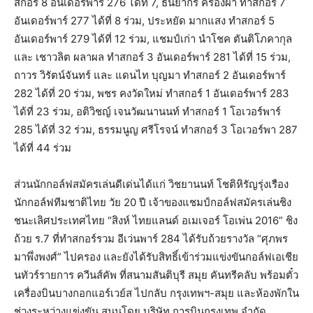
สกอร์ 8 อันเดอร์พาร์ 276 ได้ที่ 7, ธันยากร ครองผา ทำสกอร์ 7
อันเดอร์พาร์ 277 ได้ที่ 8 ร่วม, ประหยัด มากแสง ทำสกอร์ 5
อันเดอร์พาร์ 279 ได้ที่ 12 ร่วม, แชมป์เก่า นำโชค ตันติโภคากุล
และ เชาวลิต ผลาผล ทำสกอร์ 3 อันเดอร์พาร์ 281 ได้ที่ 15 ร่วม,
ถาวร วิรัตน์จันทร์ และ แดนไท บุญมา ทำสกอร์ 2 อันเดอร์พาร์
282 ได้ที่ 20 ร่วม, พชร คงวัดใหม่ ทำสกอร์ 1 อันเดอร์พาร์ 283
ได้ที่ 23 ร่วม, อติวิชญ์ เจนวัฒนานนท์ ทำสกอร์ 1 โอเวอร์พาร์
285 ได้ที่ 32 ร่วม, ธรรมนูญ ศรีโรจน์ ทำสกอร์ 3 โอเวอร์พา 287
ได้ที่ 44 ร่วม
ส่วนนักกอล์ฟสมัครเล่นดีเด่นได้แก่ วิชยานนท์ โชติหิรัญรุ่งเรือง
นักกอล์ฟทีมชาติไทย วัย 20 ปี เจ้าของแชมป์กอล์ฟสมัครเล่นชิง
ชนะเลิศประเทศไทย “สิงห์ ไทยแลนด์ อเมเจอร์ โอเพ่น 2016” ชิง
ถ้วย ร.7 ที่ทำสกอร์รวม อีเว่นพาร์ 284 ได้รับถ้วยรางวัล “ศุภพร
มาพึ่งพงศ์” ไปครอง และยังได้รับสิทธิ์เข้าร่วมแข่งขันกอล์ฟเอเชีย
นทัวร์รายการ ควีนส์คัพ ที่สนามสันติบุรี สมุย คันทรีคลับ พร้อมตั๋ว
เครื่องบินบางกอกแอร์เวย์ส ไปกลับ กรุงเทพฯ-สมุย และห้องพักใน
ช่วงระหว่างแข่งขัน สนุนโดย บริษัท การบินกรุงเทพ จำกัด