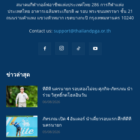
สมาคมกีฬากอล์ฟอาชีพแห่งประเทศไทย 286 การกีฬาแห่ง
ประเทศไทย อาคารเฉลิมพระเกียรติ ๗ รอบ พระชนมพรรษา ชั้น 21
ถนนรามคำแหง แขวงหัวหมาก เขตบางกะปิ กรุงเทพมหานคร 10240
Contact us:
support@thailandpga.or.th
ข่าวล่าสุด
ทีดีที นครนายก รอบสองไม่จบ ศุภกิจ-ภัทรภณ นำ
ร่วม วิสุทธิ์กดโฮลอินวัน
06/08/2026
ภัทรภณ เปิด 4 อันเดอร์ นำเดี่ยวรอบแรก ศึกทีดีที
นครนายก
05/08/2026