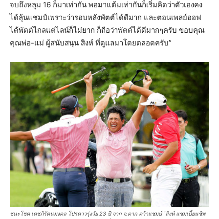
จบถึงหลุม 16 ก็มาเท่ากัน พอมาแต้มเท่ากันก็เริ่มคิดว่าตัวเองคง
ได้ลุ้นแชมป์เพราะว่ารอบหลังพัตต์ได้ดีมาก และตอนเพลย์ออฟ
ได้พัตต์ไกลแต่ไลน์ก็ไม่ยาก ก็ถือว่าพัตต์ได้ดีมากๆครับ ขอบคุณ
คุณพ่อ-แม่ ผู้สนับสนุน สิงห์ ที่ดูแลมาโดยตลอดครับ”
ชนะโชค เดชภิรัตนมงคล โปรดาวรุ่งวัย 23 ปี จาก จ.ตาก คว้าแชมป์ “สิงห์ แชมเปี้ยนชิพ