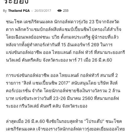
ระยอง
By
Thailand PGA
-
26/03/2017
233
ชนะโชค เดชภิรัตนมงคล นักกอล์ฟดาวรุ่งวัย 23 ปีจากจังหวัด
ตาก พลิกคว้าแชมป์กอล์ฟสิงห์แชมป์เปี้ยนชิพไปครองได้สำเร็จ
โดยเฉือนเพลย์ออฟชนะ ปวิธ ตั้งกมลประเสริฐ ผู้นำรอบที่แล้ว
หลังจากทั้งคู่ทำสกอร์เท่ากันที่ 15 อันเดอร์พาร์ 269 ในการ
แข่งขันกอล์ฟอาชีพ ออล ไทยแลนด์ กอล์ฟ ทัวร์ ที่สนามระยองกรี
นวัลเลย์ คันทรีคลับ จังหวัดระยอง พาร์ 71 เมื่อ 26 มี.ค.60
การแข่งขันกอล์ฟอาชีพ ออล ไทยแลนด์ กอล์ฟทัวร์ สนามที่ 2
รายการ “สิงห์ แชมเปี้ยนชิพ 2017” สนับสนุนโดย บริษัท สิงห์
คอร์เปอเรชั่น จำกัด โดยนักกอล์ฟชายชิงเงินรางวัลรวม 2 ล้าน
บาท แข่งขันระหว่างวันที่ 23-26 มีนาคม 2560 ที่สนามกอล์ฟ
ระยอง กรีนวัลเล่ย์ คันทรี คลับ จังหวัดระยอง
ล่าสุดเมื่อ 26 มี.ค.60 ชิงชัยในรอบสุดท้าย “โปรแต๊ป” ชนะโชค
เดชภิรัตนมงคล เจ้าของรางวัลนักกอล์ฟดาวรุ่งยอดเยี่ยมออลไทย