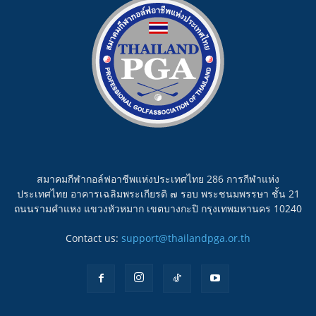
สมาคมกีฬากอล์ฟอาชีพแห่งประเทศไทย 286 การกีฬาแห่ง
ประเทศไทย อาคารเฉลิมพระเกียรติ ๗ รอบ พระชนมพรรษา ชั้น 21
ถนนรามคำแหง แขวงหัวหมาก เขตบางกะปิ กรุงเทพมหานคร 10240
Contact us:
support@thailandpga.or.th