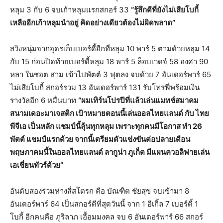
หลุม 3 กับ 6 จบเก้าหลุมแรกสกอร์ 33
“รู้สึกดีที่ยังไม่เสียโบกี้
เหลืออีกเก้าหลุมนำอยู่ คิดอย่างเดียวต้องไม่ผิดพลาด”
สวิงหนุ่มจากอุดรเก็บเบอร์ดี้อีกที่หลุม 10 พาร์ 5 ตามด้วยหลุม 14
กับ 15 ก่อนปิดท้ายเบอร์ดี้หลุม 18 พาร์ 5 ล็อบเวดจ์ 58 องศา 90
หลา ในชอต สาม เข้าไปพัตต์ 3 ฟุตลง จบด้วย 7 อันเดอร์พาร์ 65
ไม่เสียโบกี้ สกอร์รวม 13 อันเดอร์พาร์ 131 รับโทรฟี่พร้อมเงิน
รางวัลอีก 6 หมื่นบาท
“ผมเทิร์นโปรปีที่แล้วเล่นแมทช์สมาคม
สนามเดอะมาเจสติก เป้าหมายตอนนี้เล่นออลไทยแลนด์ กับ ไทย
พีจีเอ เป็นหลัก แชมป์นี้ลุ้นทุกหลุม เพราะทุกคนมีโอกาส ทำ 26
พัตต์ แชมป์แรกด้วย จากนี้เตรียมตัวแข่งขันต่อปลายเดือน
พฤษภาคมนี้ในออลไทยแลนด์ ลากูน่า ภูเก็ต มีแผนควอลิฟายเล่น
เอเชี่ยนทัวร์ด้วย”
อันดับสองร่วมห่างสี่สโตรก คือ บัณฑิต ชัยสุข จบเข้ามา 8
อันเดอร์พาร์ 64 เป็นสกอร์ดีที่สุดวันนี้ จาก 1 อีเกิ้ล 7 เบอร์ดี้ 1
โบกี้ อีกคนคือ ภูริลาภ เอื้อมมงคล จบ 6 อันเดอร์พาร์ 66 สกอร์