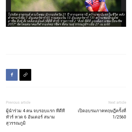
โปรดิส-จาตุรนต์ ดวงไพชุม นักกอล์ฟวัย 21 ปี จากอุดรธานี คว้าแชมป์แรกในชีวิต หลัง
โป
ทำสกอร์เพิ่ม 7 อันเดอร์พาร์ 65 รวมสองวัน 13 อันเดอร์พาร์ 131 คว้าแชมป์กอล์ฟ
ทำ
อาชีพ สิงห์ ดีเวลล็อปเม้นต์ (ทีดีที ทัวร์) รายการที่ 2 "สิงห์ ทีดีที แบงค็อก แชมเปี้ยนชิพ
อาช
2017" จัดโดยสมาคมกีฬากอล์ฟอาชีพฯ ที่สนามสุวรรณภูมิฯ เมื่อ 27 เม.ย.60
20
Previous article
Next article
ผู้นำร่วม 4 คน จบรอบแรก ทีดีที
เปิดอบรมภาคทฤษฎีครั้งที่
ทัวร์ หวด 6 อันเดอร์ สนาม
1/2560
สุวรรณภูมิ