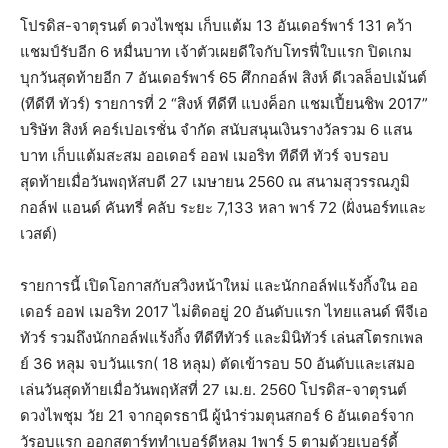
โปรดิส-จาตุรนต์ ดวงไพชุม เก็บแต้ม 13 อันเดอร์พาร์ 131 คว้า
แชมป์รับอีก 6 หมื่นบาท เจ้าตัวเผยดีใจกับโทรฟี่ใบแรก ปิดเกม
บุกวันสุดท้ายอีก 7 อันเดอร์พาร์ 65 ศึกกอล์ฟ สิงห์ ดีเวลล็อปเม้นต์
(ทีดีที ทัวร์) รายการที่ 2 “สิงห์ ทีดีที แบงค็อก แชมเปี้ยนชิพ 2017”
บริษัท สิงห์ คอร์เปอเรชั่น จำกัด สนับสนุนเงินรางวัลรวม 6 แสน
บาท เก็บแต้มสะสม ออเดอร์ ออฟ เมอริท ทีดีที ทัวร์ จบรอบ
สุดท้ายเมื่อวันพฤหัสบดี 27 เมษายน 2560 ณ สนามสุวรรณภูมิ
กอล์ฟ แอนด์ คันทรี่ คลับ ระยะ 7,133 หลา พาร์ 72 (ฝั่งนอร์ทและ
เวสต์)
รายการนี้ เปิดโอกาสกับสวิงหน้าใหม่ และนักกอล์ฟแร้งกิ้งใน ออ
เดอร์ ออฟ เมอริท 2017 ไม่ติดอยู่ 20 อันดับแรก ไทยแลนด์ พีจีเอ
ทัวร์ รวมถึงนักกอล์ฟแร้งกิ้ง ทีดีทีทัวร์ และมินิทัวร์ เล่นสโตรกเพล
ย์ 36 หลุม จบวันแรก( 18 หลุม) ตัดเข้ารอบ 50 อันดับและเสมอ
เล่นวันสุดท้ายเมื่อวันพฤหัสที่ 27 เม.ย. 2560 โปรดิส-จาตุรนต์
ดวงไพชุม วัย 21 จากอุดรธานี ผู้นำร่วมตุนสกอร์ 6 อันเดอร์จาก
วัรอบแรก ออกสตาร์ททำเบอร์ดีหลุม 1พาร์ 5 ตามด้วยเบอร์ดี้