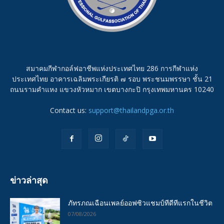
สมาคมกีฬากอล์ฟอาชีพแห่งประเทศไทย 286 การกีฬาแห่ง
ประเทศไทย อาคารเฉลิมพระเกียรติ ๗ รอบ พระชนมพรรษา ชั้น 21
ถนนรามคำแหง แขวงหัวหมาก เขตบางกะปิ กรุงเทพมหานคร 10240
Contact us:
support@thailandpga.or.th
ข่าวล่าสุด
ภัทรภณเฉือนเพลย์ออฟซิวแชมป์ทีดีทีแรกในชีวิต
07/08/2026