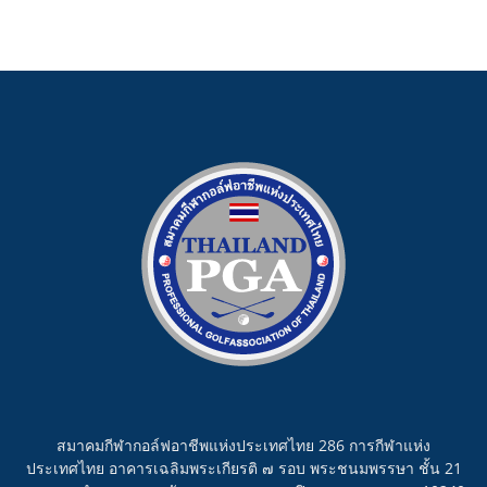
สมาคมกีฬากอล์ฟอาชีพแห่งประเทศไทย 286 การกีฬาแห่ง
ประเทศไทย อาคารเฉลิมพระเกียรติ ๗ รอบ พระชนมพรรษา ชั้น 21