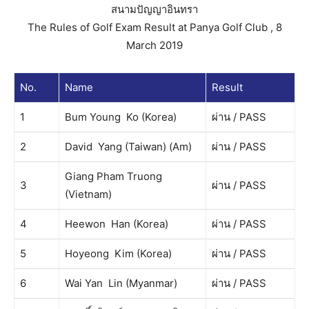
สนามปัญญาอินทรา
The Rules of Golf Exam Result at Panya Golf Club , 8
March 2019
No.
Name
Result
1
Bum Young Ko (Korea)
ผ่าน / PASS
2
David Yang (Taiwan) (Am)
ผ่าน / PASS
Giang Pham Truong
3
ผ่าน / PASS
(Vietnam)
4
Heewon Han (Korea)
ผ่าน / PASS
5
Hoyeong Kim (Korea)
ผ่าน / PASS
6
Wai Yan Lin (Myanmar)
ผ่าน / PASS