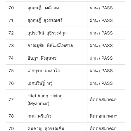
70
สุกฤษฎิ์ วงศ์จอม
ผ่าน / PASS
71
สุกฤษฎิ์ สุวรรณศรี
ผ่าน / PASS
72
สุประวีณ์ สุธีรวงศ์กุล
ผ่าน / PASS
73
อาณัฐชัย พิพัฒน์ไพศาล
ผ่าน / PASS
74
อิษฎา พึ่งสุนทร
ผ่าน / PASS
75
เอกบุรษ มะลาไว
ผ่าน / PASS
76
เอกปริษฐิ์ หวู่
ผ่าน / PASS
Htet Aung Hlaing
77
ติดต่อสมาคมฯ
(Myanmar)
78
กมล ศรีแก้ว
ติดต่อสมาคมฯ
79
คมชาญ สุวรรณชื่น
ติดต่อสมาคมฯ