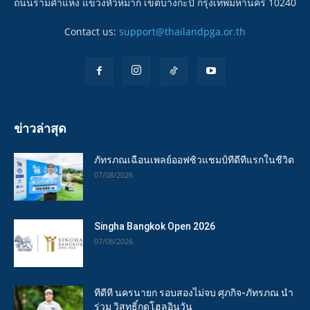
ถนนรามคำแหง แขวงหัวหมาก เขตบางกะปิ กรุงเทพมหานคร 10240
Contact us:
support@thailandpga.or.th
ข่าวล่าสุด
ภัทรภณเฉือนเพลย์ออฟซิวแชมป์ทีดีทีแรกในชีวิต
07/08/2026
Singha Bangkok Open 2026
07/08/2026
ทีดีที นครนายก รอบสองไม่จบ ศุภกิจ-ภัทรภณ นำ
ร่วม วิสุทธิ์กดโฮลอินวัน