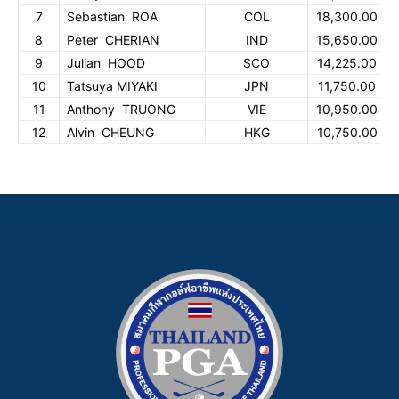
7
Sebastian ROA
COL
18,300.00
8
Peter CHERIAN
IND
15,650.00
9
Julian HOOD
SCO
14,225.00
10
Tatsuya MIYAKI
JPN
11,750.00
11
Anthony TRUONG
VIE
10,950.00
12
Alvin CHEUNG
HKG
10,750.00