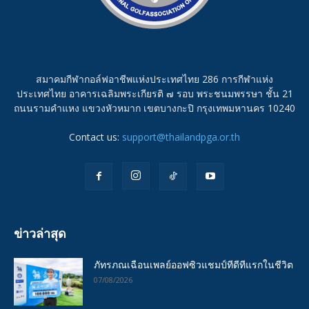
สมาคมกีฬากอล์ฟอาชีพแห่งประเทศไทย 286 การกีฬาแห่ง
ประเทศไทย อาคารเฉลิมพระเกียรติ ๗ รอบ พระชนมพรรษา ชั้น 21
ถนนรามคำแหง แขวงหัวหมาก เขตบางกะปิ กรุงเทพมหานคร 10240
Contact us:
support@thailandpga.or.th
ข่าวล่าสุด
ภัทรภณเฉือนเพลย์ออฟซิวแชมป์ทีดีทีแรกในชีวิต
07/08/2026