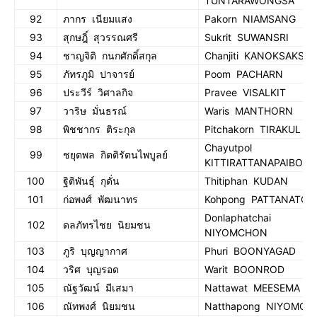
TUNTARAWONGSA
92
ภากร เนียมแสง
Pakorn NIAMSANG
93
สุกษฎิ์ สุวรรณศรี
Sukrit SUWANSRI
94
ชาญจิติ กนกศักดิ์สกุล
Chanjiti KANOKSAKSA
95
ภัทรภูมิ ปาจารย์
Poom PACHARN
96
ประวีร์ วิศาลกิจ
Pravee VISALKIT
97
วาริษ มั่นธรณ์
Waris MANTHORN
98
พิชชากร ติระกุล
Pitchakorn TIRAKUL
Chayutpol
99
ชยุตพล กิตติรัตนไพบูลย์
KITTIRATTANAPAIBOO
100
ฐิติพันธุ์ กุดั่น
Thitiphan KUDAN
101
ก่อพงศ์ พัฒนาทร
Kohpong PATTANATOR
Donlaphatchai
102
ดลภัทรไชย นิยมชน
NIYOMCHON
103
ภูริ บุญญากาศ
Phuri BOONYAGAD
104
วริศ บุญรอด
Warit BOONROD
105
ณัฐวัฒน์ มีเสมา
Nattawat MEESEMA
106
ณัทพงศ์ นิยมชน
Natthapong NIYOMCH