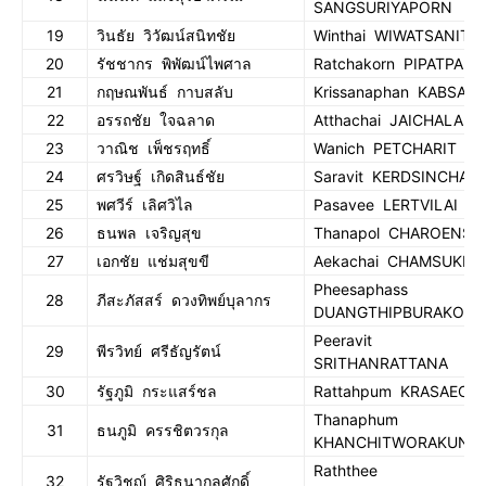
SANGSURIYAPORN
19
วินธัย วิวัฒน์สนิทชัย
Winthai WIWATSANITC
20
รัชชากร พิพัฒน์ไพศาล
Ratchakorn PIPATPAIS
21
กฤษณพันธ์ กาบสลับ
Krissanaphan KABSAL
22
อรรถชัย ใจฉลาด
Atthachai JAICHALAD
23
วาณิช เพ็ชรฤทธิ์
Wanich PETCHARIT
24
ศรวิษฐ์ เกิดสินธ์ชัย
Saravit KERDSINCHAI
25
พศวีร์ เลิศวิไล
Pasavee LERTVILAI
26
ธนพล เจริญสุข
Thanapol CHAROENSU
27
เอกชัย แช่มสุขขี
Aekachai CHAMSUKKE
Pheesaphass
28
ภีสะภัสสร์ ดวงทิพย์บุลากร
DUANGTHIPBURAKORN
Peeravit
29
พีรวิทย์ ศรีธัญรัตน์
SRITHANRATTANA
30
รัฐภูมิ กระแสร์ชล
Rattahpum KRASAECH
Thanaphum
31
ธนภูมิ ครรชิตวรกุล
KHANCHITWORAKUN
Raththee
32
รัฐวิชญ์ ศิริธนากุลศักดิ์