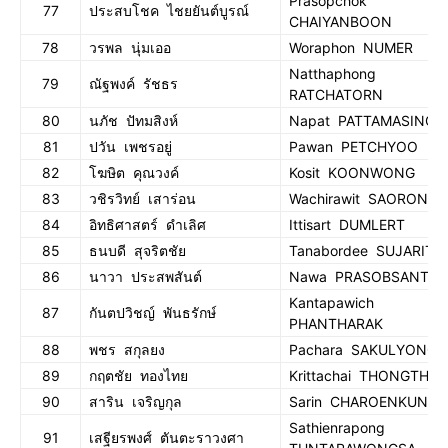
Prasopchok
77
ประสบโชค ไชยยันต์บูรณ์
CHAIYANBOON
78
วรพล นุ่มเออ
Woraphon NUMER
Natthaphong
79
ณัฐพงค์ รัชธร
RATCHATORN
80
นภัช ปัทมสิงห์
Napat PATTAMASING
81
ปวัน เพชรอยู่
Pawan PETCHYOO
82
โฆษิต คุณวงค์
Kosit KOONWONG
83
วชิรวิทย์ เสาร่อน
Wachirawit SAORON
84
อิทธิศาสตร์ ดำเลิศ
Ittisart DUMLERT
85
ธนบดี สุจริตชัย
Tanabordee SUJARITC
86
นาวา ประสพสันต์
Nawa PRASOBSANT
Kantapawich
87
กันตปวิชญ์ พันธรักษ์
PHANTHARAK
88
พชร สกุลยง
Pachara SAKULYONG
89
กฤตชัย ทองไทย
Krittachai THONGTHAI
90
สาริน เจริญกุล
Sarin CHAROENKUN
Sathienrapong
91
เสฐียรพงศ์ ตันตะราวงศา