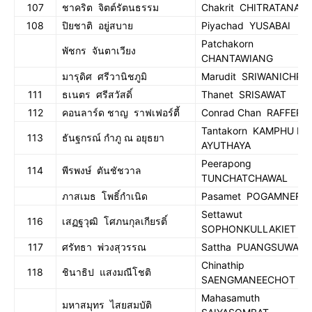
107
ชาคริต จิตต์รัตนธรรม
Chakrit CHITRATANAT
108
ปิยชาติ อยู่สบาย
Piyachad YUSABAI
Patchakorn
พัชกร จันตาเวียง
CHANTAWIANG
มารุดิศ ศรีวานิชภูมิ
Marudit SRIWANICHP
111
ธเนตร ศรีสวัสดิ์
Thanet SRISAWAT
112
คอนลาร์ด ชาญ ราฟเฟอร์ตี้
Conrad Chan RAFFERT
Tantakorn KAMPHU Na
113
ธันฐกรณ์ กำภู ณ อยุธยา
AYUTHAYA
Peerapong
114
พีรพงษ์ ตันชัชวาล
TUNCHATCHAWAL
ภาสเมธ โพธิ์กำเนิด
Pasamet POGAMNERD
Settawut
116
เสฏฐวุฒิ โศภนกุลเกียรติ์
SOPHONKULLAKIET
117
ศรัทธา พ่วงสุวรรณ
Sattha PUANGSUWAN
Chinathip
118
ชินาธิป แสงมณีโชติ
SAENGMANEECHOT
Mahasamuth
มหาสมุทร ไสยสมบัติ