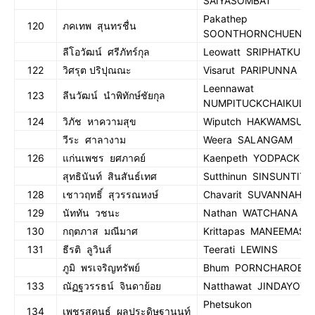
SAIYASOMBAT
Pakathep
120
ภคเทพ สุนทรชื่น
SOONTHORNCHUEN
ลีโอวัฒน์ ศรีภัทร์กุล
Leowatt SRIPHATKUL
122
วิศรุต ปริปุณณะ
Visarut PARIPUNNA
Leennawat
123
ลีนวัฒน์ นำพิทักษ์ชัยกุล
NUMPITUCKCHAIKUL
124
วิภัช หาความสุข
Wiputch HAKWAMSUK
วีระ ศาลางาม
Weera SALANGAM
126
แก่นเพชร ยศภาคย์
Kaenpeth YODPACK
สุทธินันท์ สินสันธ์เทศ
Sutthinun SINSUNTITE
128
เชาวฤทธิ์ สุวรรณหงษ์
Chavarit SUVANNAHO
129
นัททัน วชนะ
Nathan WATCHANA
130
กฤตภาส มณีมาศ
Krittapas MANEEMAS
131
ธีรติ ลูวินส์
Teerati LEWINS
ภูมิ พรเจริญทรัพย์
Bhum PORNCHAROEN
133
ณัฏฐวรรธน์ จินดาย้อย
Natthawat JINDAYOY
Phetsukon
134
เพชรสุคนธ์ ผลประดิษฐานนท์