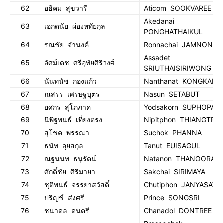
62
อธิคม สุขวารี
Aticom SOOKVAREE
Akedanai
63
เอกดนัย ผ่องหทัยกุล
PONGHATHAIKUL
64
รณชัย จำนงค์
Ronnachai JAMNONG
Assadet
65
อัศม์เดช ศรีอุทัยศิริวงศ์
SRIUTHAISIRIWONG
66
นันทนัช กองแก้ว
Nanthanat KONGKAEW
67
ณสรร เศรษฐบุตร
Nasun SETABUT
68
ยศกร สุโภภาค
Yodsakorn SUPHOPAK
69
นิพิฐพนธ์ เที่ยงตรง
Nipitphon THIANGTRO
70
สุโชค พรรณา
Suchok PHANNA
71
ธนัท อุยสกุล
Tanut EUISAGUL
72
ณฐนนท ธนูรัตน์
Natanon THANOORAT
73
ศักดิ์ชัย ศิริมายา
Sakchai SIRIMAYA
74
ชุติพนธ์ จรรยาสวัสดิ์
Chutiphon JANYASAWA
75
ปริญช์ ส่งศรี
Prince SONGSRI
76
ชนาดล ดนตรี
Chanadol DONTREE