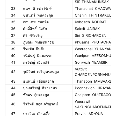
SIRITHANAKUNSAK
33
ธนชาติ เชาว์รักษ์
Thanachat CHAOWARA
34
ชนินทร์ ทินตระกูล
Chanin THINTRAKUL
35
กอบเดช รอดรัต
Kobdech RODRAT
36
ศักดิ์สิทธิ์ ใจรัก
Saksit JAIRAK
37
ศิริ ศิริเจริญ
Siri SIRICHAROEN
38
ภูษณะ พุทธชนาธิป
Phusana PHUTACHANA
39
วีระชัย ยืนยั่ง
Weerachai YUANYANG
40
วนิพันธุ์ มีสมอรรถ
Wanipun MEESOM-US
41
กรวิชญ์ เยี่ยมศิริ
Gorrwich YEAMSIRI
Vuttivit
42
วุฒิวิทย์ เจริญพรอนุกูล
CHAROENPORNANUKU
43
ธนพนธ์ เอี่ยมสอาด
Thanapon IAMSAARD
44
ปุณณวิชญ์ ฮิรายามา
Poonnavich HIRAYAMA
45
ชัยพร อุ๋ยตระกูล
Chaiporn OUITRAGOOL
Weerawit
46
วีรวิทย์ สกุลเจริญรัตน์
SAKUNCHAROENRAT
47
ประวิณ เอียดเอื้อ
Pravin IAD-OUA