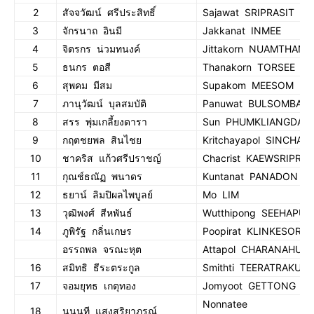
2
สัจจวัฒน์ ศรีประสิทธิ์
Sajawat SRIPRASIT
3
จักรนาถ อินมี
Jakkanat INMEE
4
จิตรกร น่วมทนงค์
Jittakorn NUAMTHAN
5
ธนกร ตอสี
Thanakorn TORSEE
6
สุพคม มีสม
Supakom MEESOM
7
ภานุวัฒน์ บุลสมบัติ
Panuwat BULSOMBAT
8
สรร พุ่มเกลี้ยงดารา
Sun PHUMKLIANGDAR
9
กฤตชยพล สินไชย
Kritchayapol SINCHAI
10
ชาคริส แก้วศรีปราชญ์
Chacrist KAEWSRIPRA
11
กุณช์ธณัฏ พนาดร
Kuntanat PANADON
12
ธยาน์ ลิมปิผลไพบูลย์
Mo LIM
13
วุฒิพงศ์ สีหพันธ์
Wutthipong SEEHAPUN
14
ภูพิรัฐ กลิ่นเกษร
Poopirat KLINKESORN
อรรถพล จรณะหุต
Attapol CHARANAHUT
16
สมิทธิ ธีระตระกูล
Smithti TEERATRAKUL
17
จอมยุทธ เกตุทอง
Jomyoot GETTONG
Nonnatee
18
นนนที แสงสุริยาภรณ์