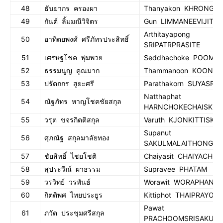
48
ธันยากร ครองผา
Thanyakon KHRONGP
49
กันต์ ลิ้มมณีวิจิตร
Gun LIMMANEEVIJIT
Arthitayapong
50
อาทิตยพงศ์ ศรีภัทรประสิทธิ์
SRIPATRPRASITE
51
เศรษฐโชค พุ่มพวย
Seddhachoke POOMP
52
ธรรมนูญ คูณมาก
Thammanoon KOONM
53
ปรัตถกร สูยะศรี
Parathakorn SUYASRI
Natthaphat
54
ณัฐภัทร หาญโชคชัยสกุล
HARNCHOKECHAISKUL
55
วรุต ขจรกิตติสกุล
Varuth KJONKITTISKU
Supanut
56
ศุภณัฐ สกุลมาลัยทอง
SAKULMALAITHONG
57
ชัยสิทธิ์ ไชยโชติ
Chaiyasit CHAIYACHOT
58
สุประวีณ์ ผาธรรม
Supravee PHATAM
59
วรวิทย์ วรพันธ์
Worawit WORAPHAN
60
กิตติพศ ไทยประยูร
Kittiphot THAIPRAYOO
Pawat
61
ภวัต ประชุมศรีสกุล
PRACHOOMSRISAKUL