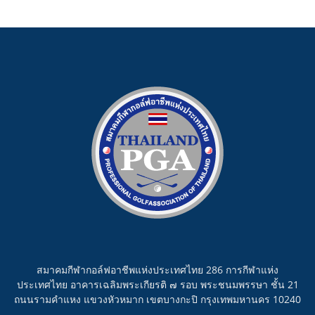
สมาคมกีฬากอล์ฟอาชีพแห่งประเทศไทย 286 การกีฬาแห่ง
ประเทศไทย อาคารเฉลิมพระเกียรติ ๗ รอบ พระชนมพรรษา ชั้น 21
ถนนรามคำแหง แขวงหัวหมาก เขตบางกะปิ กรุงเทพมหานคร 10240