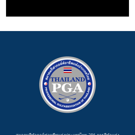
สมาคมกีฬากอล์ฟอาชีพแห่งประเทศไทย 286 การกีฬาแห่ง