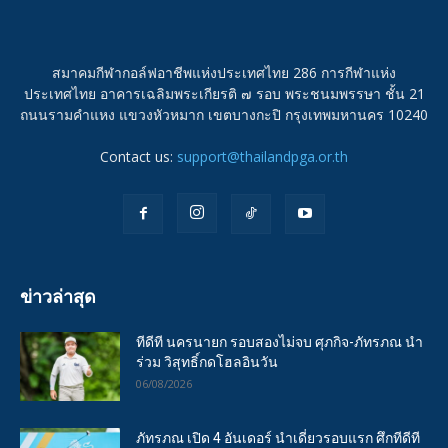
สมาคมกีฬากอล์ฟอาชีพแห่งประเทศไทย 286 การกีฬาแห่ง
ประเทศไทย อาคารเฉลิมพระเกียรติ ๗ รอบ พระชนมพรรษา ชั้น 21
ถนนรามคำแหง แขวงหัวหมาก เขตบางกะปิ กรุงเทพมหานคร 10240
Contact us:
support@thailandpga.or.th
ข่าวล่าสุด
ทีดีที นครนายก รอบสองไม่จบ ศุภกิจ-ภัทรภณ นำ
ร่วม วิสุทธิ์กดโฮลอินวัน
06/08/2026
ภัทรภณ เปิด 4 อันเดอร์ นำเดี่ยวรอบแรก ศึกทีดีที