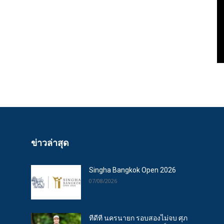
ข่าวล่าสุด
Singha Bangkok Open 2026
07/08/2026
ทีดีที นครนายก รอบสองไม่จบ ศุภ