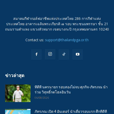
สมาคมกีฬากอล์ฟอาชีพแห่งประเทศไทย 286 การกีฬาแห่ง
ประเทศไทย อาคารเฉลิมพระเกียรติ ๗ รอบ พระชนมพรรษา ชั้น 21
ถนนรามคำแหง แขวงหัวหมาก เขตบางกะปิ กรุงเทพมหานคร 10240
Contact us:
support@thailandpga.or.th
ข่าวล่าสุด
ทีดีที นครนายก รอบสองไม่จบ ศุภกิจ-ภัทรภณ นำ
ร่วม วิสุทธิ์กดโฮลอินวัน
06/08/2026
ภัทรภณ เปิด 4 อันเดอร์ นำเดี่ยวรอบแรก ศึกทีดีที