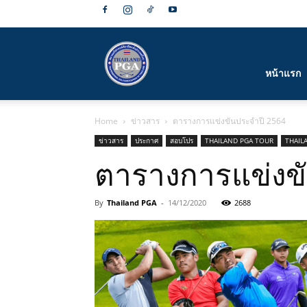
สมาคม
หน้าแรก
Home
ข่าวสาร
ตารางการแข่งขันประจำปี 2564
กีฬา
ข่าวสาร
ประกาศ
สอบโปร
THAILAND PGA TOUR
THAIL
ตารางการแข่งข
By
Thailand PGA
-
14/12/2020
2688
กอล์ฟ
อาชีพ