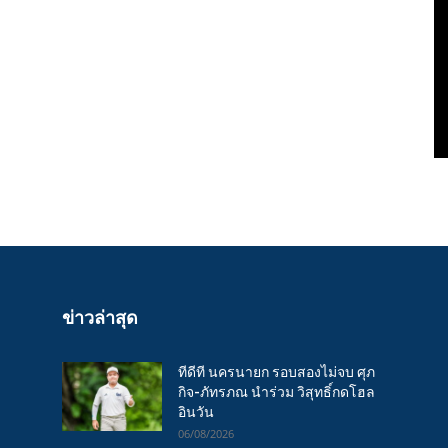
ข่าวล่าสุด
ทีดีที นครนายก รอบสองไม่จบ ศุภ
กิจ-ภัทรภณ นำร่วม วิสุทธิ์กดโฮล
อินวัน
06/08/2026