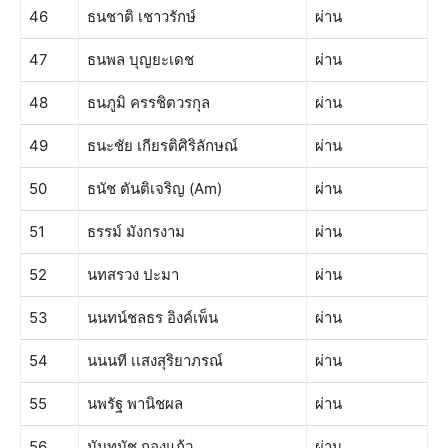
46
ธนชาติ เชาวรักษ์
ผ่าน
47
ธนพล บุญยะเดช
ผ่าน
48
ธนภูมิ ครรชิตวรกุล
ผ่าน
49
ธนะชัย เกียรติศิริลักษณ์
ผ่าน
50
ธนัช ตันติเจริญ (Am)
ผ่าน
51
ธรรม์ มังกรงาม
ผ่าน
52
นทสรวง ปะมา
ผ่าน
53
นนทน์ชลธร อิงค์เพ็น
ผ่าน
54
นนนที เเสงสุริยาภรณ์
ผ่าน
55
นพรัฐ พานิชผล
ผ่าน
56
นันทนัช กองแก้ว
ผ่าน