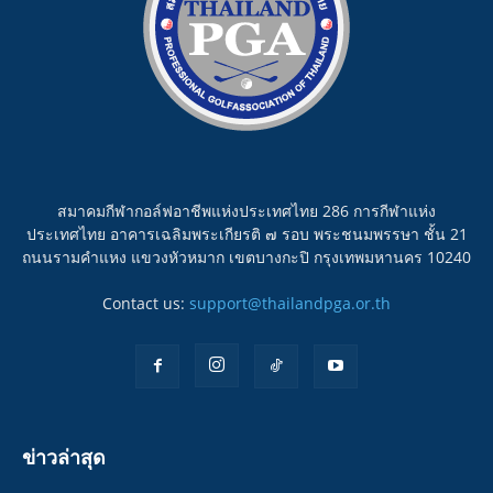
สมาคมกีฬากอล์ฟอาชีพแห่งประเทศไทย 286 การกีฬาแห่ง
ประเทศไทย อาคารเฉลิมพระเกียรติ ๗ รอบ พระชนมพรรษา ชั้น 21
ถนนรามคำแหง แขวงหัวหมาก เขตบางกะปิ กรุงเทพมหานคร 10240
Contact us:
support@thailandpga.or.th
ข่าวล่าสุด