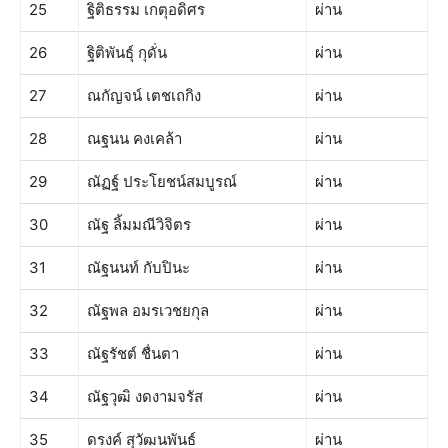
25
ฐิติธรรม เกตุอดิศร
ผ่าน
26
ฐิติพันธุ์ กุดั่น
ผ่าน
27
ณกัญจน์ เตชเถกิง
ผ่าน
28
ณฐนน คงเคล้า
ผ่าน
29
ณัฏฐ์​ ประโยชน์สมบูรณ์​
ผ่าน
30
ณัฐ ลิ้มมณีวิจิตร
ผ่าน
31
ณัฐนนท์ กับปินะ
ผ่าน
32
ณัฐพล อมรเวชยกุล
ผ่าน
33
ณัฐรัชต์ ชื่นตา
ผ่าน
34
ณัฐวุฒิ งดงามจรัส
ผ่าน
35
ดรงค์ สุวัฒนพันธ์
ผ่าน