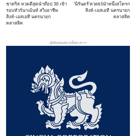
ชาคริส หวดดีสุดนำท๊อป 30 เข้า
‘นิรันดร์’หวด65นำหนึ่งสโตรก
รอบทัวร์นาเม้นท์ สวิงอาชีพ
สิงห์-เอสเอที นครนายก
สิงห์-เอสเอที นครนายก
คลาสสิค
คลาสสิค
- ผู้สนับสนุนอย่างเป็นทางการ -