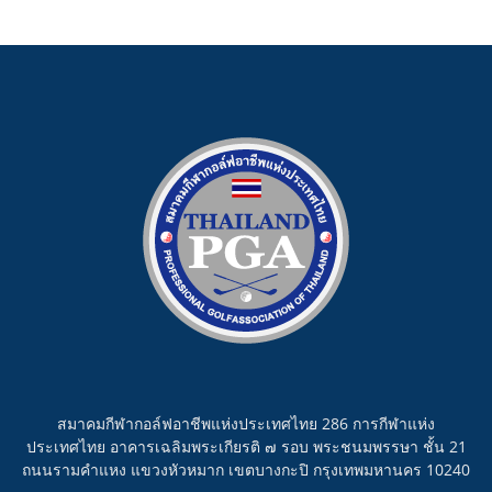
สมาคมกีฬากอล์ฟอาชีพแห่งประเทศไทย 286 การกีฬาแห่ง
ประเทศไทย อาคารเฉลิมพระเกียรติ ๗ รอบ พระชนมพรรษา ชั้น 21
ถนนรามคำแหง แขวงหัวหมาก เขตบางกะปิ กรุงเทพมหานคร 10240