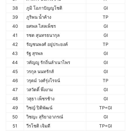
38
ภูมิ โอภาปัญญโชติ
GI
39
ภูริพน น้ำค้าง
TP
40
ยศพล ไสลเพ็ชร
GI
41
รชต สุนทรธนากุล
GI
42
รัญชนพงศ์ อยู่ประยงค์
TP
43
รัฐ สุรพล
GI
44
วทัญญู รักถิ่นลำเนาไพร
GI
45
วรกุล นนทรักส์
GI
46
วรุตม์ วงศ์รุ่งโรจน์
TP
47
วสวัตติ์ พึ่งงาม
GI
48
วสุธา เพ็ชรช้าง
GI
49
วิชญ์ ปิติพัฒน์
TP+GI
50
วิชญะ สุริยาอาภรณ์
GI
51
วีรโชติ เจิมดี
TP+GI