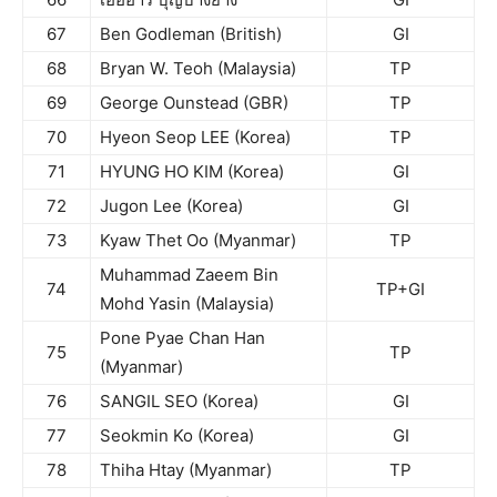
67
Ben Godleman (British)
GI
68
Bryan W. Teoh (Malaysia)
TP
69
George Ounstead (GBR)
TP
70
Hyeon Seop LEE (Korea)
TP
71
HYUNG HO KIM (Korea)
GI
72
Jugon Lee (Korea)
GI
73
Kyaw Thet Oo (Myanmar)
TP
Muhammad Zaeem Bin
74
TP+GI
Mohd Yasin (Malaysia)
Pone Pyae Chan Han
75
TP
(Myanmar)
76
SANGIL SEO (Korea)
GI
77
Seokmin Ko (Korea)
GI
78
Thiha Htay (Myanmar)
TP