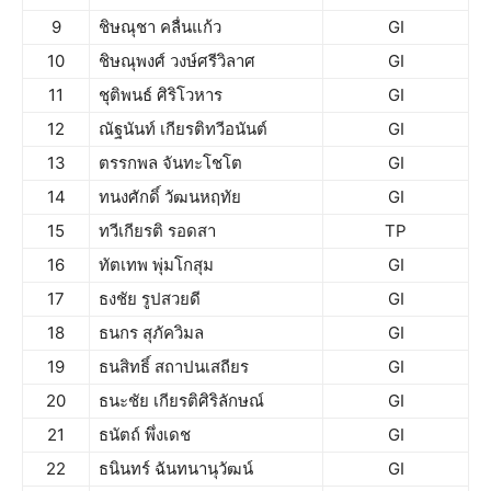
9
ชิษณุชา คลื่นแก้ว
GI
10
ชิษณุพงศ์ วงษ์ศรีวิลาศ
GI
11
ชุติพนธ์ ศิริโวหาร
GI
12
ณัฐนันท์ เกียรติทวีอนันต์
GI
13
ตรรกพล จันทะโชโต
GI
14
ทนงศักดิ์ วัฒนหฤทัย
GI
15
ทวีเกียรติ รอดสา
TP
16
ทัตเทพ พุ่มโกสุม
GI
17
ธงชัย รูปสวยดี
GI
18
ธนกร สุภัควิมล
GI
19
ธนสิทธิ์ สถาปนเสถียร
GI
20
ธนะชัย เกียรติศิริลักษณ์
GI
21
ธนัตถ์ พึ่งเดช
GI
22
ธนินทร์ ฉันทนานุวัฒน์
GI