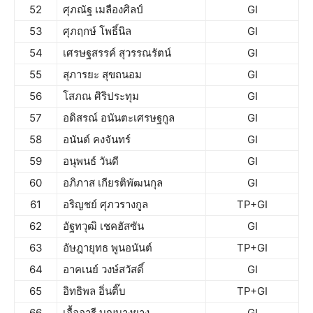
52
ศุภณัฐ เมลืองศิลป์
GI
53
ศุภฤกษ์ โพธิ์นิล
GI
54
เศรษฐสรรค์ สุวรรณรัตน์
GI
55
สุภารยะ สุขถนอม
GI
56
โสภณ ศิริประทุม
GI
57
อดิสรณ์ อนันตะเศรษฐกูล
GI
58
อนันต์ คงจันทร์
GI
59
อนุพนธ์ วันดี
GI
60
อภิภาส เกียรติพัฒนกุล
GI
61
อริญชย์ ศุภวรางกูล
TP+GI
62
อัฐทวุฒิ เชคฮัสซัน
GI
63
อัษฎายุทธ พูนอนันต์
TP+GI
64
อาคเนย์ วงษ์สวัสดิ์
GI
65
อิทธิพล อิ่นติ๊บ
TP+GI
66
เอื้ออารี บุญบางยาง
GI