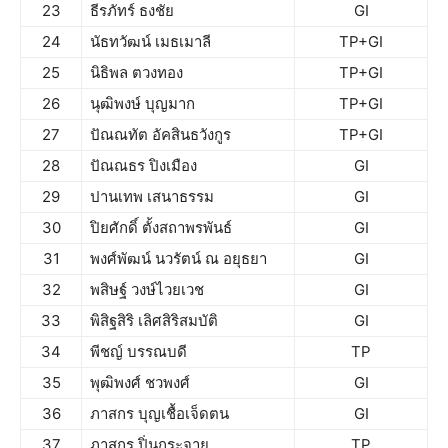
23
ธีรภัทร์ ธงชัย
GI
24
นัธทวัฒน์ เมธเมาลี
TP+GI
25
นิธิพล ตวงทอง
TP+GI
26
นุฒิพงษ์ บุญมาก
TP+GI
27
ปัณณทัต อัคสินธวังกูร
TP+GI
28
ปัณณธร ปิงเมือง
GI
29
ปานเทพ เสนาธรรม
GI
30
ปิยศักดิ์ ตั้งสถาพรพันธ์
GI
31
พงศ์พัฒน์ นวรัตน์ ณ อยุธยา
GI
32
พสิษฐ์ วงษ์ไวยเวช
GI
33
พิสิฐสิริ เลิศสิริสมบัติ
GI
34
พีชญ์ บรรณบดี
TP
35
พุฒิพงศ์ ชวพงศ์
GI
36
ภาสกร บุญเชื้อเจ็ดตน
GI
37
ภาสกร ปิ่นกระจาย
TP