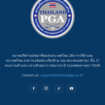
สมาคมกีฬากอล์ฟอาชีพแห่งประเทศไทย 286 การกีฬาแห่ง
ประเทศไทย อาคารเฉลิมพระเกียรติ ๗ รอบ พระชนมพรรษา ชั้น 21
ถนนรามคำแหง แขวงหัวหมาก เขตบางกะปิ กรุงเทพมหานคร 10240
Contact us:
support@thailandpga.or.th