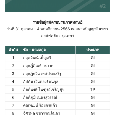
รายชื่อผู้สมัครอบรมภาคทฤษฎี
วันที่ 31 ตุลาคม – 4 พฤศจิกายน 2566 ณ สนามปัญญาอินทรา
กอล์ฟคลับ กรุงเทพฯ
ลำดับ
ชื่อ – นามสกุล
ประเภท
1
กฤตวัฒน์ เพ็ญศรี
GI
2
กฤษฎิ์ติณห์ วรวาท
GI
3
กฤษฏ์กวิน เพศประเสริฐ
GI
4
กัปตัน เงินทองรัตนกุล
GI
5
กิตติพงษ์ ไพฑูรย์เจริญสุข
TP
6
กิตติภูมิ เนตรสุวรรณ์
GI
7
คณพัฒน์ ร้อยกรแก้ว
GI
8
จิศวพล ชัยวรรณจินดา
GI