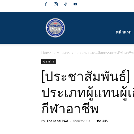
สมาคม
หน้าแรก
Home
ข่าวสาร
การลงคะแนนเลือกกรรมการกีฬาอาชีพประ
กีฬา
ข่าวสาร
[ประชาสัมพันธ์
ประเภทผู้แทนผู้
กอล์ฟ
กีฬาอาชีพ
By
Thailand PGA
-
05/09/2023
445
อาชีพ