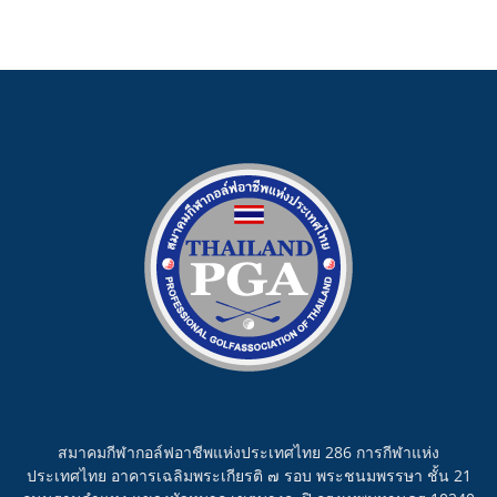
สมาคมกีฬากอล์ฟอาชีพแห่งประเทศไทย 286 การกีฬาแห่ง
ประเทศไทย อาคารเฉลิมพระเกียรติ ๗ รอบ พระชนมพรรษา ชั้น 21