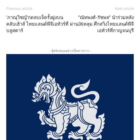
Previous article
Next article
‘ภาณุวิชญ์’กดลบเจ็ดรั้งฝูงบน
“ณัทพงศ์-รัชพล” นำร่วมหลัง
คลับเฮ้าส์ ไทยแลนด์พีจีเอทัวร์ที่
ผ่าน36หลุม ศึกสวิงไทยแลนด์พีจี
บลูสตาร์
เอทัวร์ที่กาญจนบุรี
- ผู้สนับสนุนอย่างเป็นทางการ -