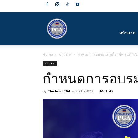
สมาคม
หน้าแรก
Home
ข่าวสาร
กำหนดการอบรมแคดดี้อาชีพ รุ่นที่ 1/256
กีฬา
ข่าวสาร
กำหนดการอบรมแคดด
By
Thailand PGA
-
23/11/2020
1143
กอล์ฟ
อาชีพ