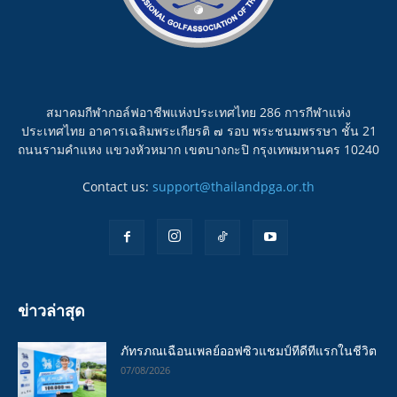
สมาคมกีฬากอล์ฟอาชีพแห่งประเทศไทย 286 การกีฬาแห่ง
ประเทศไทย อาคารเฉลิมพระเกียรติ ๗ รอบ พระชนมพรรษา ชั้น 21
ถนนรามคำแหง แขวงหัวหมาก เขตบางกะปิ กรุงเทพมหานคร 10240
Contact us:
support@thailandpga.or.th
ข่าวล่าสุด
ภัทรภณเฉือนเพลย์ออฟซิวแชมป์ทีดีทีแรกในชีวิต
07/08/2026