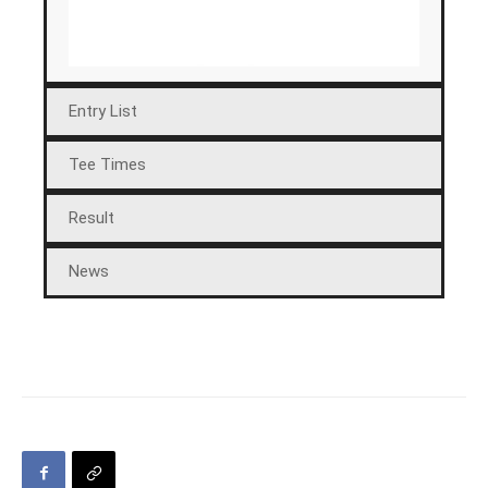
Entry List
Tee Times
Result
News