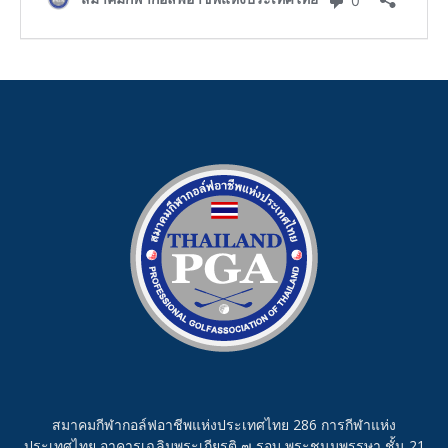
สมาคมกีฬากอล์ฟอาชีพแห่งประเทศไทย 286 การกีฬาแห่ง
ประเทศไทย อาคารเฉลิมพระเกียรติ ๗ รอบ พระชนมพรรษา ชั้น 21