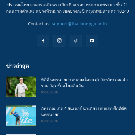
ประเทศไทย อาคารเฉลิมพระเกียรติ ๗ รอบ พระชนมพรรษา ชั้น 21
ถนนรามคำแหง แขวงหัวหมาก เขตบางกะปิ กรุงเทพมหานคร 10240
Contact us:
support@thailandpga.or.th
ข่าวล่าสุด
ทีดีที นครนายก รอบสองไม่จบ ศุภกิจ-ภัทรภณ นำ
ร่วม วิสุทธิ์กดโฮลอินวัน
06/08/2026
ภัทรภณ เปิด 4 อันเดอร์ นำเดี่ยวรอบแรก ศึกทีดีที
นครนายก
05/08/2026