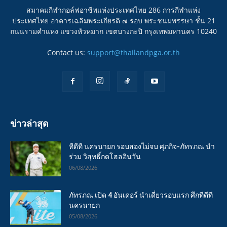
สมาคมกีฬากอล์ฟอาชีพแห่งประเทศไทย 286 การกีฬาแห่ง
ประเทศไทย อาคารเฉลิมพระเกียรติ ๗ รอบ พระชนมพรรษา ชั้น 21
ถนนรามคำแหง แขวงหัวหมาก เขตบางกะปิ กรุงเทพมหานคร 10240
Contact us:
support@thailandpga.or.th
ข่าวล่าสุด
ทีดีที นครนายก รอบสองไม่จบ ศุภกิจ-ภัทรภณ นำ
ร่วม วิสุทธิ์กดโฮลอินวัน
06/08/2026
ภัทรภณ เปิด 4 อันเดอร์ นำเดี่ยวรอบแรก ศึกทีดีที
นครนายก
05/08/2026