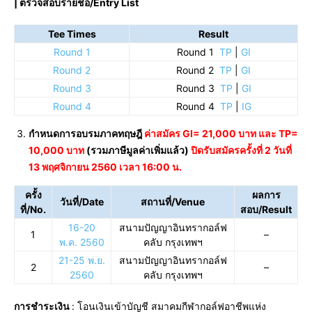
|
ตรวจสอบรายชื่อ/Entry List
Tee Times
Result
Round 1
Round 1
TP
|
GI
Round 2
Round 2
TP
|
GI
Round 3
Round 3
TP
|
GI
Round 4
Round 4
TP
|
IG
กำหนดการอบรมภาคทฤษฎี
ค่าสมัคร GI= 21,000 บาท และ TP=
10,000 บาท
(รวมภาษีมูลค่าเพิ่มแล้ว)
ปิดรับสมัครครั้งที่ 2 วันที่
13 พฤศจิกายน 2560 เวลา 16:00 น.
ครั้ง
ผลการ
วันที่/Date
สถานที่/Venue
ที่/No.
สอบ/Result
16-20
สนามปัญญาอินทรากอล์ฟ
1
–
พ.ค. 2560
คลับ กรุงเทพฯ
21-25 พ.ย.
สนามปัญญาอินทรากอล์ฟ
2
–
2560
คลับ กรุงเทพฯ
การชำระเงิน
: โอนเงินเข้าบัญชี สมาคมกีฬากอล์ฟอาชีพแห่ง