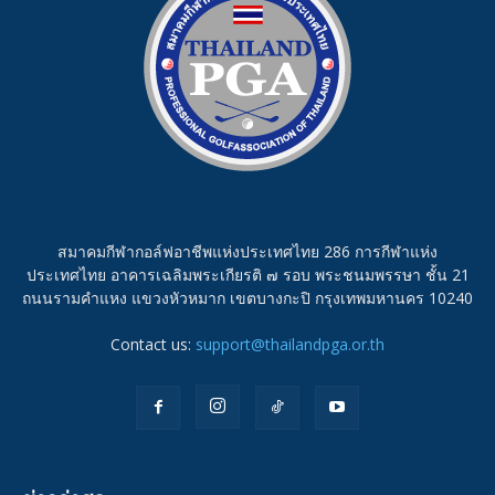
สมาคมกีฬากอล์ฟอาชีพแห่งประเทศไทย 286 การกีฬาแห่ง
ประเทศไทย อาคารเฉลิมพระเกียรติ ๗ รอบ พระชนมพรรษา ชั้น 21
ถนนรามคำแหง แขวงหัวหมาก เขตบางกะปิ กรุงเทพมหานคร 10240
Contact us:
support@thailandpga.or.th