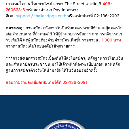
ประเทศไทย ธ.ไทยพาณิชย์ สาขา The Street เลขบัญชี
406-
260623-6
พร้อมส่งสำเนา Pay-in มาทาง
อีเมล
support@thailandpga.or.th
หรือแฟกซ์มาที่ 02-136-2092
หมายเหตุ
: การสมัครหลังจากวันปิดรับสมัคร หากมีจำนวนผู้สมัครไม่
เต็มจำนวนตามที่กำหนดไว้ ให้ผู้อำนวยการจัดการ สามารถพิจารณา
รับเพิ่มได้ แต่ผู้สมัครต้องจ่ายค่าสมัครเพิ่มขึ้นรายการละ
1,000 บาท
จากค่าสมัครเดิมโดยบังคับใช้ทุกรายการ
***
การส่งเอกสารสมัครเบื้องต้นให้ส่งใบสมัคร, หลักฐานการโอนเงิน
และสำเนาบัตรประชาชน มาให้เจ้าหน้าที่ลงทะเบียนก่อน ส่วนหลัก
ฐานการสมัครตัวจริงให้นำมายื่นให้ในวันอบรมอีกครั้ง
สอบถามรายละเอียดเพิ่มเติมได้ที่ 02-136-2091