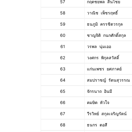
57
กฤตชยพล สินไชย
58
วาณิช เพ็ชรฤทธิ์
59
ธนภูมิ ครรชิตวรกุล
60
ชาญจิติ กนกศักดิ์สกุล
61
วรพล นุ่มเออ
62
วงศกร พิกุลสวัสดิ์
63
แก่นเพชร ยศภาคย์
64
สมปราชญ์ รัตนสุวรรณ
65
จักรนาถ อินมี
66
คมษิต หัวใจ
67
วีรวิทย์ สกุลเจริญรัตน์
68
ธนกร ตอสี