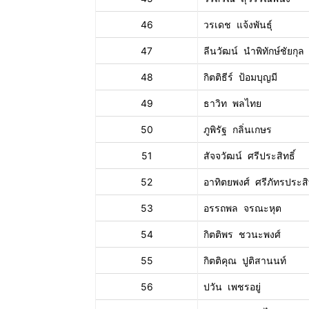
46
วรเดช แจ้งพันธุ์
47
ลีนวัฒน์ นำพิทักษ์ชัยกุล
48
กิตติธีร์ ป้อมบุญมี
49
ธาวิท พลไทย
50
ภูพิรัฐ กลิ่นเกษร
51
สัจจวัฒน์ ศรีประสิทธิ์
52
อาทิตยพงศ์ ศรีภัทรประสิท
53
อรรถพล จรณะหุต
54
กิตติพร ชวนะพงศ์
55
กิตติคุณ ปูติสานนท์
56
ปวัน เพชรอยู่