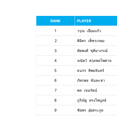
แห่ง
RANK
PLAYER
1
วรุณ เอี่ยมแก้ว
2
พิจิตร เพ็ชรเกษม
ประเทศไทย
3
ทัตพงศ์ ชุติมาภรณ์
4
จณัตว์ สกุลพลไพศาล
5
ธนกร ทิพยจันทร์
6
ภัทรพล ขันทะชา
7
พล เขมรัตน์
8
ภูริณัฐ ทรงไพบูลย์
9
ชัยพร อุ๋ยตระกูล