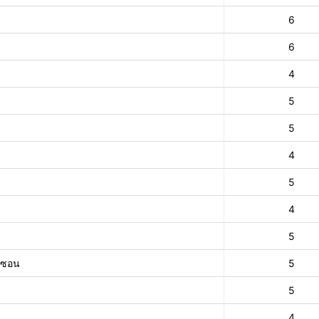
6
6
4
5
5
4
5
4
5
าทซอน
5
5
4