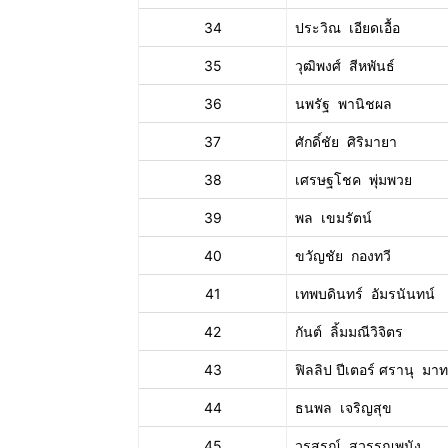
34
ประวิณ เอียดเอื้อ
35
วุฒิพงศ์ สีหพันธ์
36
นพรัฐ พานิชผล
37
ศักดิ์ชัย ศิริมายา
38
เศรษฐโชค พุ่มพวย
39
พล เขมรัตน์
40
ขวัญชัย กองทวี
41
เทพบดินทร์ อัมรนันทน์
42
กันต์ ลิ้มมณีวิจิตร
43
ฟิลลิป ปีเตอร์ ศรานุ ม
44
ธนพล เจริญสุข
45
วรสรณ์ สุวรรณพนัง