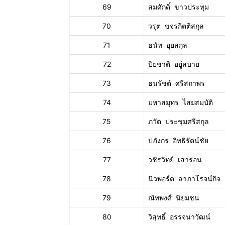
69
สมศักดิ์ ขาวประทุม
70
วรุต ขจรกิตติสกุล
71
ธนัท อุยสกุล
72
ปิยชาติ อยู่สบาย
73
ธนรัชต์ ศรีสถาพร
74
มหาสมุทร ไสยสมบัติ
75
ภวัต ประชุมศรีสกุล
76
ปภังกร อิทธิรัตน์ชัย
77
วชิรวิทย์ เสาร่อน
78
นิวพอร์ต ลาภาโรจน์กิจ
79
ณัทพงศ์ นิยมชน
80
วิสุทธิ์ อรรจนาวัฒน์