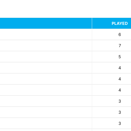
PLAYED
6
7
5
4
4
4
3
3
3