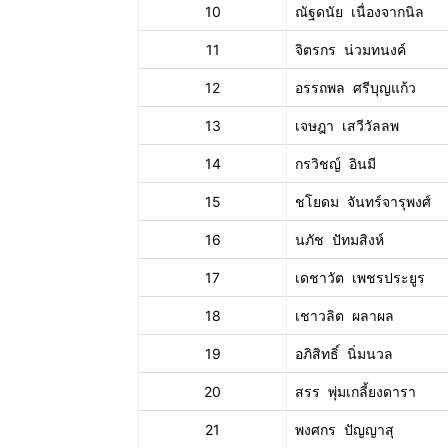
10
ณัฐดนัย เนื่องจากนิล
11
จิตรกร น่วมทนงค์
12
อรรถพล ศรีบุญแก้ว
13
เจษฎา เสวีวัลลพ
14
กรวิชญ์ อินมี
15
ชโยดม จันทร์จารุพงศ์
16
นภัช ปัทมสิงห์
17
เดชาวัต เพชรประยูร
18
เชาวลิต ผลาผล
19
อภิสิทธิ์ นิ่มนวล
20
สรร พุ่มเกลี้ยงดารา
21
พงศกร ปัญญาสุ