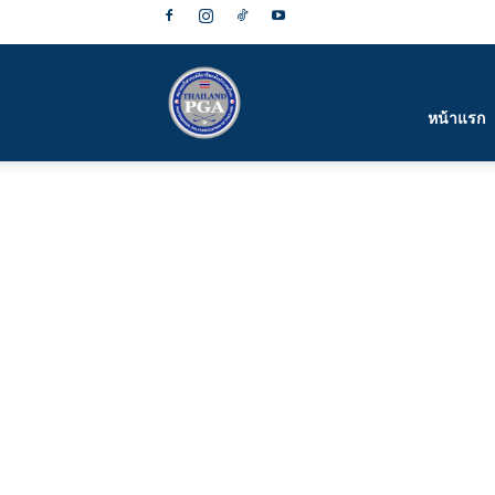
สมาคม
หน้าแรก
กีฬา
กอล์ฟ
อาชีพ