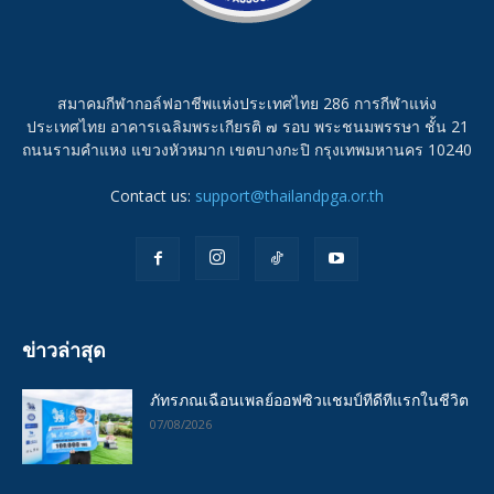
สมาคมกีฬากอล์ฟอาชีพแห่งประเทศไทย 286 การกีฬาแห่ง
ประเทศไทย อาคารเฉลิมพระเกียรติ ๗ รอบ พระชนมพรรษา ชั้น 21
ถนนรามคำแหง แขวงหัวหมาก เขตบางกะปิ กรุงเทพมหานคร 10240
Contact us:
support@thailandpga.or.th
ข่าวล่าสุด
ภัทรภณเฉือนเพลย์ออฟซิวแชมป์ทีดีทีแรกในชีวิต
07/08/2026