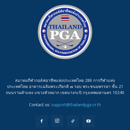
สมาคมกีฬากอล์ฟอาชีพแห่งประเทศไทย 286 การกีฬาแห่ง
ประเทศไทย อาคารเฉลิมพระเกียรติ ๗ รอบ พระชนมพรรษา ชั้น 21
ถนนรามคำแหง แขวงหัวหมาก เขตบางกะปิ กรุงเทพมหานคร 10240
Contact us:
support@thailandpga.or.th