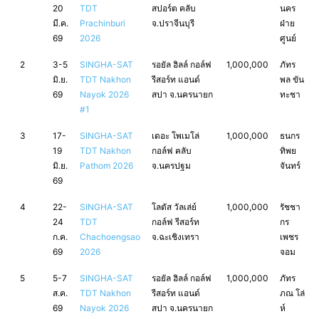
20
TDT
สปอร์ต คลับ
นคร
มี.ค.
Prachinburi
จ.ปราจีนบุรี
ฝ่าย
69
2026
ศูนย์
2
3-5
SINGHA-SAT
รอยัล ฮิลล์ กอล์ฟ
1,000,000
ภัทร
มิ.ย.
TDT Nakhon
รีสอร์ท แอนด์
พล ขัน
69
Nayok 2026
สปา จ.นครนายก
ทะชา
#1
3
17-
SINGHA-SAT
เดอะ โพเมโล่
1,000,000
ธนกร
19
TDT Nakhon
กอล์ฟ คลับ
ทิพย
มิ.ย.
Pathom 2026
จ.นครปฐม
จันทร์
69
4
22-
SINGHA-SAT
โลตัส วัลเล่ย์
1,000,000
รัชชา
24
TDT
กอล์ฟ รีสอร์ท
กร
ก.ค.
Chachoengsao
จ.ฉะเชิงเทรา
เพชร
69
2026
จอม
5
5-7
SINGHA-SAT
รอยัล ฮิลล์ กอล์ฟ
1,000,000
ภัทร
ส.ค.
TDT Nakhon
รีสอร์ท แอนด์
ภณ โล่
69
Nayok 2026
สปา จ.นครนายก
ห์