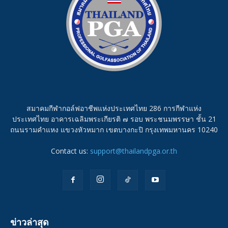
สมาคมกีฬากอล์ฟอาชีพแห่งประเทศไทย 286 การกีฬาแห่ง
ประเทศไทย อาคารเฉลิมพระเกียรติ ๗ รอบ พระชนมพรรษา ชั้น 21
ถนนรามคำแหง แขวงหัวหมาก เขตบางกะปิ กรุงเทพมหานคร 10240
Contact us:
support@thailandpga.or.th
ข่าวล่าสุด