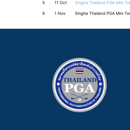
5
11 Oct
Singha Thailand PGA Mini To
6
1 Nov
Singha Thailand PGA Mini To