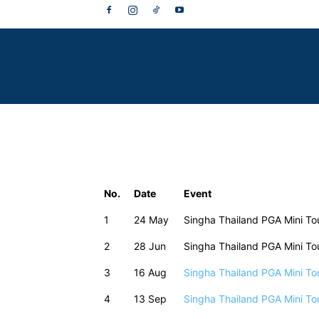
No.
Date
Event
1
24 May
Singha Thailand PGA Mini To
2
28 Jun
Singha Thailand PGA Mini To
3
16 Aug
Singha Thailand PGA Mini To
4
13 Sep
Singha Thailand PGA Mini To