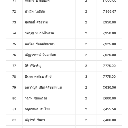
71
จิตรกร น่วมทนงค์
2
8,000.00
72
ปาณัท โพธิทัต
2
7,966.67
73
ศุภกิตติ์ ศรีธรรม
2
7,950.00
74
วทัญญู พนายิ่งไพศาล
2
7,950.00
75
พลวัตร รัตนเลิศธาดา
2
7,925.00
76
ณัฏฐวรรธน์ จินดาย้อย
2
7,925.00
77
ศิริ ศิริเจริญ
2
7,775.00
78
พีรภพ พงศ์ธนารักษ์
3
7,775.00
79
อนาวิญท์ เกียรติลัชชานนท์
2
7,630.56
80
วรภพ ชัยพิพรรธ
2
7,600.00
81
กฤตชยพล สินไชย
2
7,455.56
82
ณัฐรัชต์ ชื่นตา
2
7,400.00