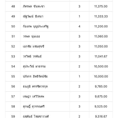
48
ภัทรพล ขันทะชา
3
11,375.00
49
ณัฐวัฒน์ มีเสมา
1
11,333.33
50
ก้องภพ บุญประเสริฐ
4
11,200.00
51
วรพล นุ่มเออ
3
11,060.00
52
เอกชัย แช่มสุขขี
3
11,050.00
53
วรวิทย์ วรพันธ์
3
11,041.67
54
สุประวีณ์ ผาธรรม
2
10,500.00
55
ปภังกร อิทธิรัตน์ชัย
1
10,000.00
56
ธนภูมิ ครรชิตวรกุล
2
9,785.00
57
เจษฎา เสวีวัลลพ
3
9,675.00
58
สุกษฎิ์ สุวรรณศรี
3
9,525.00
59
ฤชุพันธ์ ไชยซาววงศ์
2
9,516.67