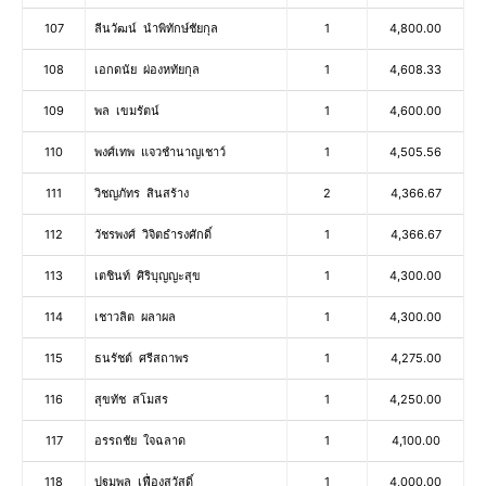
107
ลีนวัฒน์ นำพิทักษ์ชัยกุล
1
4,800.00
108
เอกดนัย ผ่องหทัยกุล
1
4,608.33
109
พล เขมรัตน์
1
4,600.00
110
พงศ์เทพ แจวชำนาญเชาว์
1
4,505.56
111
วิชญภัทร สินสร้าง
2
4,366.67
112
วัชรพงศ์ วิจิตธำรงศักดิ์
1
4,366.67
113
เตชินท์ ศิริบุญญะสุข
1
4,300.00
114
เชาวลิต ผลาผล
1
4,300.00
115
ธนรัชต์ ศรีสถาพร
1
4,275.00
116
สุขทัช สโมสร
1
4,250.00
117
อรรถชัย ใจฉลาด
1
4,100.00
118
ปฐมพล เฟื่องสวัสดิ์
1
4,000.00