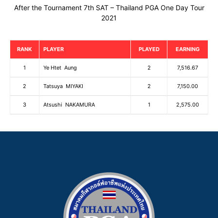
After the Tournament 7th SAT – Thailand PGA One Day Tour
2021
RANK
PLAYER
PLAYED
EARNING
1
Ye Htet Aung
2
7,516.67
2
Tatsuya MIYAKI
2
7,150.00
3
Atsushi NAKAMURA
1
2,575.00