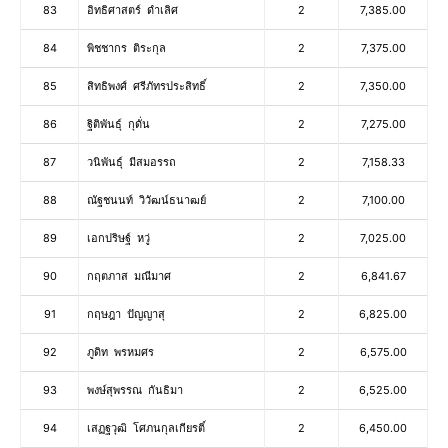
83
อิทธิศาสตร์ ดำเลิศ
2
7,385.00
84
พิชชากร ติระกุล
2
7,375.00
85
สิทธิพงศ์ ศรีภัทรประสิทธิ์
2
7,350.00
86
ฐิติพันธุ์ กุดั่น
2
7,275.00
87
วนิพันธุ์ มีสมอรรถ
2
7,158.33
88
ณัฐชนนท์ วิวัฒน์ธนาฒย์
2
7,100.00
89
เอกปริษฐ์ หวู่
2
7,025.00
90
กฤตภาส มณีมาศ
2
6,841.67
91
กฤษฎา ปัญญาสุ
2
6,825.00
92
ภูดิท พรหมศร
2
6,575.00
93
พงษ์สุพรรณ กันธิมา
2
6,525.00
94
เสฏฐวุฒิ โศภนกุลเกียรติ์
2
6,450.00