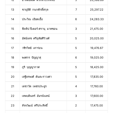
12
อาทิตยพงศ์ ศรีภัทรประสิทธิ์
5
26,588.89
13
ชาญจิติ กนกศักดิ์สกุล
7
25,297.22
14
ประวิณ เอียดเอื้อ
6
24,283.33
15
ฟิลลิป ปีเตอร์ ศรานุ มาทซอน
3
21,475.00
16
อัศม์เดช ศรีอุทัยศิริวงศ์
5
20,025.00
17
วชิรวิทย์ เสาร่อน
5
19,476.67
18
พงศกร ปัญญาสุ
6
19,025.00
19
ภูริ บุญญากาศ
5
18,425.00
20
เสฐียรพงศ์ ตันตะราวงศา
5
17,835.00
21
เดชาวัต เพชรประยูร
4
17,760.00
22
เทพบดินทร์ อัมรนันทน์
3
17,600.00
23
สัจจวัฒน์ ศรีประสิทธิ์
2
17,475.00