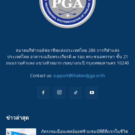
สมาคมกีฬากอล์ฟอาชีพแห่งประเทศไทย 286 การกีฬาแห่ง
ประเทศไทย อาคารเฉลิมพระเกียรติ ๗ รอบ พระชนมพรรษา ชั้น 21
ถนนรามคำแหง แขวงหัวหมาก เขตบางกะปิ กรุงเทพมหานคร 10240
Contact us:
support@thailandpga.or.th
ข่าวล่าสุด
ภัทรภณเฉือนเพลย์ออฟซิวแชมป์ทีดีทีแรกในชีวิต