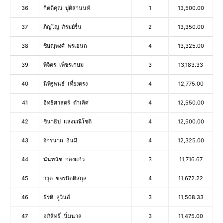
36
กิตติคุณ ปูติสานนท์
1
13,500.00
37
ภิญโญ ภิรมย์รื่น
2
13,350.00
38
ชิษณุพงศ์ พรเอนก
4
13,325.00
39
พิจิตร เพ็ชรเกษม
3
13,183.33
40
นิพิฐพนธ์ เที่ยงตรง
4
12,775.00
41
อิทธิศาสตร์ ดำเลิศ
4
12,550.00
42
ชินาธิป แสงมณีโชติ
4
12,500.00
43
จักรนาถ อินมี
4
12,325.00
44
นันทนัช กองแก้ว
3
11,716.67
45
วรุต ขจรกิตติสกุล
4
11,672.22
46
ธีรติ ลูวินส์
3
11,508.33
47
อภิสิทธิ์ นิ่มนวล
3
11,475.00