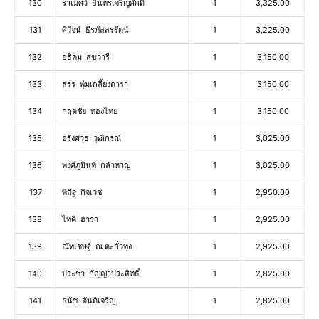
130
ราเมศว์ อินทรเจริญศักดิ์
1
3,325.00
131
ศิวัจน์ ธีรภัสสรรัตน์
1
3,225.00
132
อธิคม สุขวารี
1
3,150.00
133
สรร พุ่มเกลี้ยงดารา
1
3,150.00
134
กฤตชัย ทองไทย
1
3,150.00
135
อรังศวุธ วุฒิกรณ์
1
3,025.00
136
พงศ์ภูมินท์ กล้าหาญ
1
3,025.00
137
พิสิฐ กิจเวช
1
2,950.00
138
ไทคิ ฮาร่า
1
2,925.00
139
ณัทเชษฐ์ ณ ตะกั่วทุ่ง
1
2,925.00
140
ประชา กัญญาประสิทธิ์
1
2,825.00
141
ธนัช ตันติเจริญ
1
2,825.00