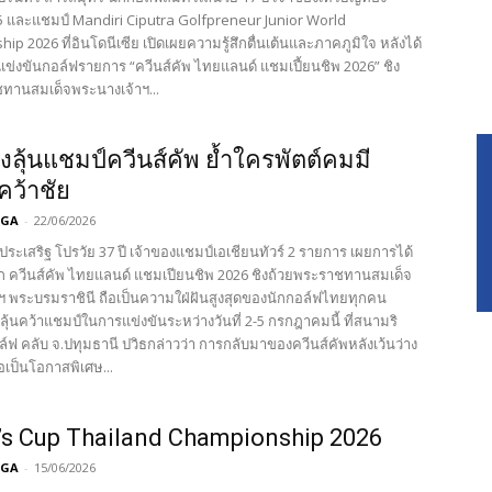
25 และแชมป์ Mandiri Ciputra Golfpreneur Junior World
p 2026 ที่อินโดนีเซีย เปิดเผยความรู้สึกตื่นเต้นและภาคภูมิใจ หลังได้
วมแข่งขันกอล์ฟรายการ “ควีนส์คัพ ไทยแลนด์ แชมเปี้ยนชิพ 2026” ชิง
ทานสมเด็จพระนางเจ้าฯ...
ังลุ้นแชมป์ควีนส์คัพ ย้ำใครพัตต์คมมี
ว้าชัย
PGA
-
22/06/2026
ลประเสริฐ โปรวัย 37 ปี เจ้าของแชมป์เอเชียนทัวร์ 2 รายการ เผยการได้
ึก ควีนส์คัพ ไทยแลนด์ แชมเปียนชิพ 2026 ชิงถ้วยพระราชทานสมเด็จ
ฯ พระบรมราชินี ถือเป็นความใฝ่ฝันสูงสุดของนักกอล์ฟไทยทุกคน
้าลุ้นคว้าแชมป์ในการแข่งขันระหว่างวันที่ 2-5 กรกฎาคมนี้ ที่สนามริ
ล์ฟ คลับ จ.ปทุมธานี ปวิธกล่าวว่า การกลับมาของควีนส์คัพหลังเว้นว่าง
อเป็นโอกาสพิเศษ...
s Cup Thailand Championship 2026
PGA
-
15/06/2026