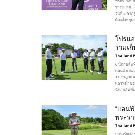
พระราชทานส
รางวัลรวม 1
วันที่ 2 ก
ต้องสั่งหยุ
โปรแอม
ร่วมเก
Thailand 
6 นักกอล์ฟ
แลนด์ แชมเป
1 กรกฎาคมท
แถวหน้าของ
นักกอล์ฟทีมช
“แอนฟิล
พระรา
Thailand 
“แอนฟิลด์” 