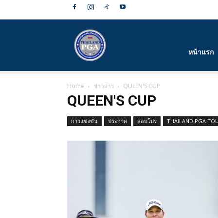
สมาคม
หน้าแรก
Home
ข่าวสาร
QUEEN'S CUP
กีฬา
QUEEN'S CUP
การแข่งขัน
ประกาศ
สอบโปร
THAILAND PGA TO
กอล์ฟ
อาชีพ