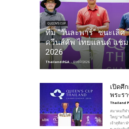
แห่ง
QUEEN'S CUP
ทีม “วันละพาร์” ชนะเลิศ
ควีนส์คัพ ไทยแลนด์ แชม
ประเทศไทย
2026
Thailand PGA
-
01/07/2026
เปิดศึก
พระรา
Thailand 
สมาคมกีฬา
ใหญ่ “ควีน
เจ้าสุทิดา