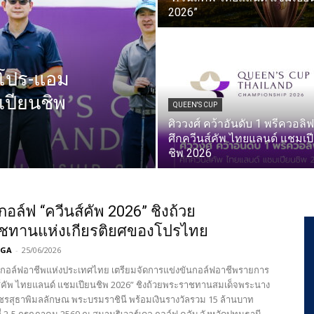
2026”
 โปร-แอม
เปียนชิพ
QUEEN'S CUP
ศิววงศ์ คว้าอันดับ 1 พรีควอลิ
ศึกควีนส์คัพ ไทยแลนด์ แชมเป
ชิพ 2026
กอล์ฟ “ควีนส์คัพ 2026” ชิงถ้วย
ชทานแห่งเกียรติยศของโปรไทย
PGA
-
25/06/2026
กอล์ฟอาชีพแห่งประเทศไทย เตรียมจัดการแข่งขันกอล์ฟอาชีพรายการ
ส์คัพ ไทยแลนด์ แชมเปียนชิพ 2026” ชิงถ้วยพระราชทานสมเด็จพระนาง
 พัชรสุธาพิมลลักษณ พระบรมราชินี พร้อมเงินรางวัลรวม 15 ล้านบาท