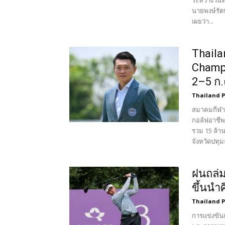
ระหว่างวันท
นายพงษ์รัต
เผยว่า...
Thaila
Champi
2–5 ก.
Thailand 
สมาคมกีฬาก
กอล์ฟอาชีพ
รวม 15 ล้า
จังหวัดปทุม
ฝนถล่มร
ขึ้นนำ
Thailand 
การแข่งขัน