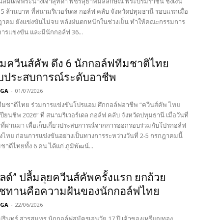
มเด็จพระนางเจ้าสุทิดา พัชรสุธาพิมลลักษณ พระบรมราชินี ชิงเงิน
5 ล้านบาท ที่สนามริเวอร์เดล กอล์ฟ คลับ จังหวัดปทุมธานี รอบแรกเมื่อ
รกฎาคม ยังแข่งขันไม่จบ หลังฝนตกหนักในช่วงเย็น ทำให้คณะกรรมการ
ดการแข่งขัน และมีนักกอล์ฟ 36...
ควีนส์คัพ ดึง 6 นักกอล์ฟทีมชาติไทย
็บประสบการณ์ระดับอาชีพ
PGA
-
01/07/2026
ทีมชาติไทย ร่วมการแข่งขันโปรแอม ศึกกอล์ฟอาชีพ “ควีนส์คัพ ไทย
ียนชิพ 2026” ที่ สนามริเวอร์เดล กอล์ฟ คลับ จังหวัดปทุมธานี เมื่อวันที่
ี่ผ่านมา เพื่อเก็บเกี่ยวประสบการณ์จากการออกรอบร่วมกับโปรกอล์ฟ
ไทย ก่อนการแข่งขันอย่างเป็นทางการระหว่างวันที่ 2-5 กรกฎาคมนี้
าติไทยทั้ง 6 คน ได้แก่ ภูมิพัฒน์...
ด์” ปลื้มลุยควีนส์คัพครั้งแรก ยกถ้วย
ชทานคือความฝันของนักกอล์ฟไทย
PGA
-
22/06/2026
ปรินทร์ สารสมุทร นักกอล์ฟสมัครเล่นวัย 17 ปี เจ้าของเหรียญทอง