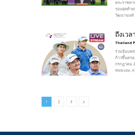
พระราชทานส
รอบสุดท้ายท
วัฒนานนท์ 2
ถึงเวล
Thailand 
ร่วมลุ้นบท
ก้าวขึ้นคร
กรกฎาคม 
Website, A
1
2
3