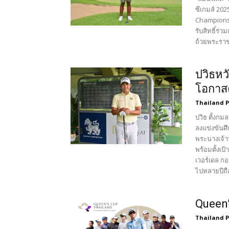
ซีเกมส์ 20
Championshi
รับสิทธิ์ร่
ถ้วยพระราช
ปวิธหว
โอกาสค
Thailand 
ปวิธ ตั้งกม
ลงแข่งขันศ
พระนางเจ้า
พร้อมตั้งเป
เวอร์เดล กอ
ไปหลายปีถื
Queen’
Thailand 